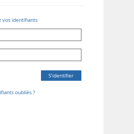
z vos identifiants
S'identifier
ifiants oubliés ?