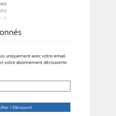
rois
ndre
e le
ant
abonnés
evra
ales
s uniquement avec votre email.
 votre abonnement découverte
tifier / Découvrir