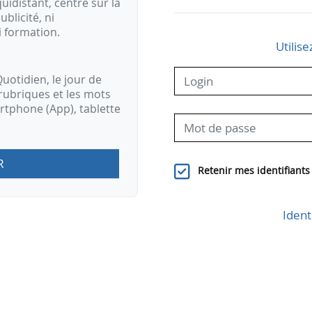
idistant, centré sur la
ublicité, ni
i formation.
Utilise
uotidien, le jour de
rubriques et les mots
artphone (App), tablette
R
Retenir mes identifiants
Ident