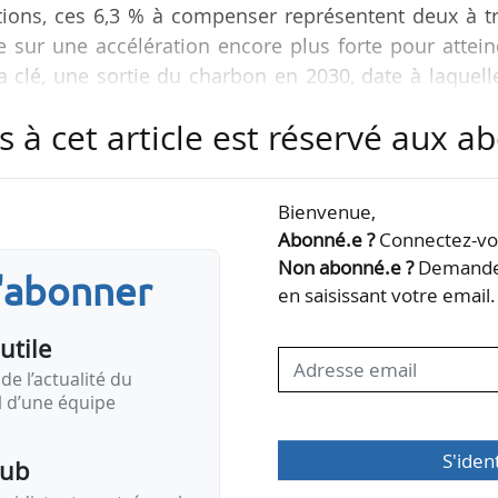
tions, ces 6,3 % à compenser représentent deux à t
se sur une accélération encore plus forte pour attei
la clé, une sortie du charbon en 2030, date à laquell
avoir 80 % de la consommation allemande proven
s à cet article est réservé aux 
nnes sur terre et offshore. Pour ce faire, le pays d
ositions locales, notamment sur l’éolien et les centr
Scholz vise à consacrer 2 % du territoire aux EnR…
Bienvenue,
Abonné.e ?
Connectez-vou
Non abonné.e ?
Demandez
s'abonner
en saisissant votre email.
utile
de l’actualité du
il d’une équipe
S'iden
pub