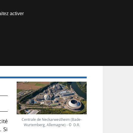
Nous joindre
itez activer
Espace abonné
Centrale de Neckarwestheim (Bade-
cité
Wurtemberg, Allemagne) - © D.R.
 Si