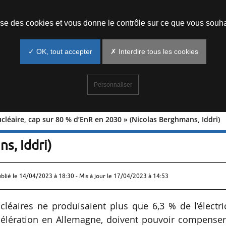
Prendre un rendez-vous
lise des cookies et vous donne le contrôle sur ce que vous souha
✓ OK, tout accepter
✗ Interdire tous les cookies
Personnaliser
ucléaire, cap sur 80 % d’EnR en 2030 » (Nicolas Berghmans, Iddri)
n du nucléaire, cap sur 80 % d’EnR en
s, Iddri)
ublié le
14/04/2023 à 18:30
- Mis à jour le 17/04/2023 à 14:53
cléaires ne produisaient plus que 6,3 % de l’électri
célération en Allemagne, doivent pouvoir compenser.