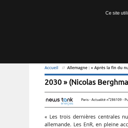
Découvrir sans engagement
Ce site uti
Menu
Accueil
Allemagne : « Après la fin du n
Allemagne : « Après la fi
2030 » (Nicolas Berghman
Paris - Actualité n°286109 - P
« Les trois dernières centrales nu
allemande. Les EnR, en pleine ac