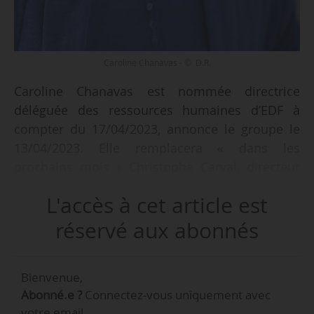
Caroline Chanavas - © D.R.
Caroline Chanavas est nommée directrice
déléguée des ressources humaines d’EDF à
compter du 17/04/2023, annonce le groupe le
13/04/2023. Elle remplacera « dans les
prochains mois » Christophe Carval, directeur
exécutif Groupe en charge de la direction des
L'accès à cet article est
ressources humaines depuis juillet 2017.
réservé aux abonnés
Titulaire d’un DESS en ingénierie multilingue de
l’Institut National des Langues et Civilisations
Bienvenue,
Orientales, de l’Ecole des hautes études en
Abonné.e ?
Connectez-vous uniquement avec
sciences sociales et d’une maîtrise de chinois,
votre email.