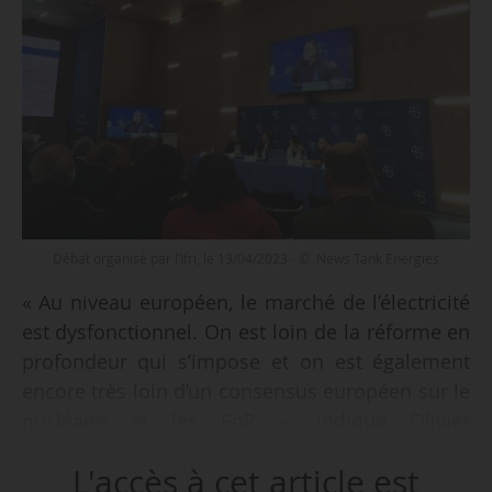
Débat organisé par l’Ifri, le 13/04/2023 - © News Tank Energies
« Au niveau européen, le marché de l’électricité
est dysfonctionnel. On est loin de la réforme en
profondeur qui s’impose et on est également
encore très loin d’un consensus européen sur le
nucléaire et les EnR », indique Olivier
Appert, conseiller pour les questions
L'accès à cet article est
énergétiques à l’Ifri, à l’occasion d’un débat