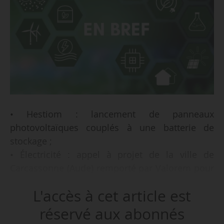
• Hestiom : lancement de panneaux
photovoltaïques couplés à une batterie de
stockage ;
• Électricité : appel à projet de la ville de
Carcassonne (Aude) remporté par Valorem pour
alimenter ses structures publiques ;
L'accès à cet article est
• Pologne : accord d’un prêt pouvant atteindre
100 M€ de la BEI à BNP Paribas Bank Polska en
réservé aux abonnés
faveur de l’efficacité énergétique ;