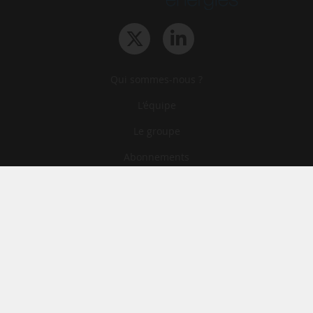
Qui sommes-nous ?
L‘équipe
Le groupe
Abonnements
Contact
Archives
CGA
Mentions légales
Confidentialité