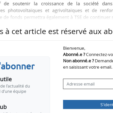
f de soutenir la croissance de la société dans
es photovoltaïques et agrivoltaïques et de renfor
levée de fonds permettra également à TSE de continuer
e l’agrivoltaïsme et de la R&D. Elle soutiendra enfi
s à cet article est réservé aux 
 des acteurs du monde agricole pour intensifier 
Bienvenue,
ble de la chaine de valeur du solaire : concepti
Abonné.e ?
Connectez-vou
sion et gestion opérationnelle. La société dispose d’
Non abonné.e ?
Demandez
s'abonner
en saisissant votre email.
utile
de l’actualité du
il d’une équipe
S'iden
pub