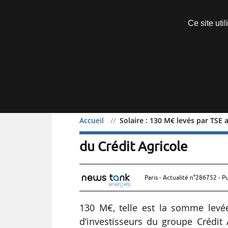
Découvrir sans engagement
Ce site uti
Menu
Accueil
Solaire : 130 M€ levés par TSE 
Solaire : 130 M€ levés p
du Crédit Agricole
Paris - Actualité n°286752 - P
130 M€, telle est la somme levé
d’investisseurs du groupe Crédit 