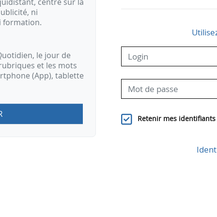
idistant, centré sur la
ublicité, ni
i formation.
Utilise
uotidien, le jour de
rubriques et les mots
artphone (App), tablette
R
Retenir mes identifiants
Ident