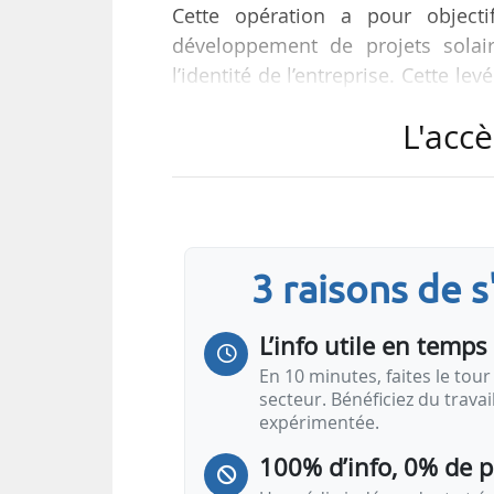
Cette opération a pour objecti
développement de projets solair
l’identité de l’entreprise. Cette 
développement dans les domaines d
L'accè
stratégie de partenariats avec
développement.
TSE est positionné sur l’ensem
financement, construction, supervi
3 raisons de 
L’info utile en temps 
En 10 minutes, faites le tour 
secteur. Bénéficiez du trava
expérimentée.
100% d’info, 0% de 