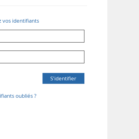
z vos identifiants
S'identifier
ifiants oubliés ?