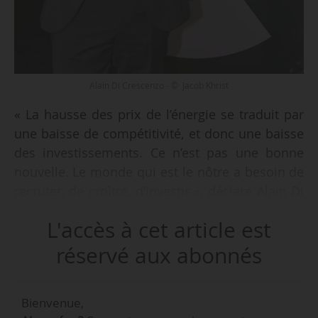
Alain Di Crescenzo - © Jacob Khrist
« La hausse des prix de l’énergie se traduit par
une baisse de compétitivité, et donc une baisse
des investissements. Ce n’est pas une bonne
nouvelle. Le monde qui est le nôtre a besoin de
recruter, de croître, d’investir », déclare Alain Di
Crescenzo, président de CCI France, à News
L'accès à cet article est
Tank, le 21/04/2023. 55 % des entreprises
françaises ressentent les effets de
réservé aux abonnés
l’augmentation des prix de l’énergie en
mars 2023, en hausse de 3 points depuis
Bienvenue,
janvier 2023, indique un baromètre OpinionWay