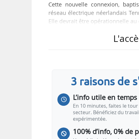
Cette nouvelle connexion, bapti
réseau électrique néerlandais Ten
Elle devrait être opérationnelle a
L'accè
Ce projet reliera les deux pays ma
ligne électrique transfrontalière
ayant été construite entre l’Allem
fois plus puissante que celle-ci »,
3 raisons de 
« Avec les liens solides que nous
L’info utile en temps 
En 10 minutes, faites le tour 
secteur. Bénéficiez du trava
expérimentée.
100% d’info, 0% de 