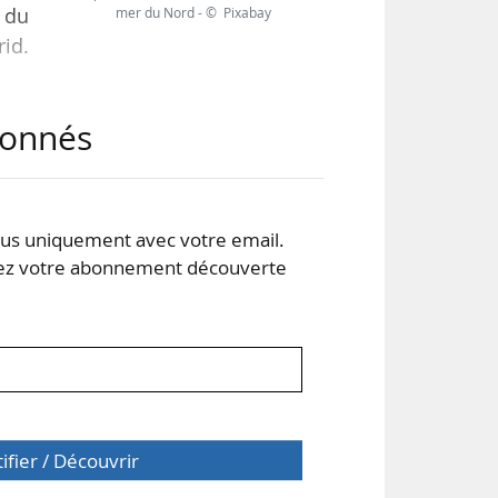
 du
mer du Nord - © Pixabay
rid.
abonnés
« La
ière
atre
s uniquement avec votre email.
 votre abonnement découverte
tifier / Découvrir