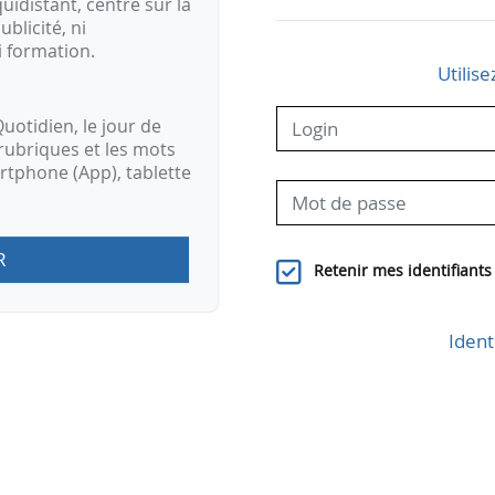
idistant, centré sur la
ublicité, ni
i formation.
Utilise
uotidien, le jour de
rubriques et les mots
artphone (App), tablette
R
Retenir mes identifiants
Ident