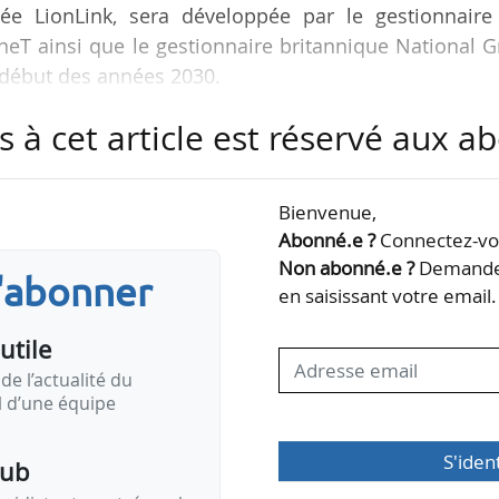
sée LionLink, sera développée par le gestionnaire
neT ainsi que le gestionnaire britannique National G
u début des années 2030.
s à cet article est réservé aux 
is aussi des parcs éoliens offshore en mer du Nord. 
 ne sera que la deuxième du genre au monde, la prem
agne et le Danemark. Cependant, elle sera plus de qu
Bienvenue,
 indiquent les autorités britanniques.
Abonné.e ?
Connectez-vou
Non abonné.e ?
Demandez
s'abonner
 entretenons…
en saisissant votre email.
utile
de l’actualité du
il d’une équipe
S'iden
pub