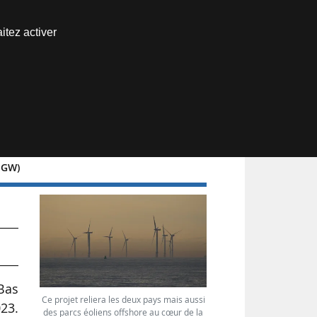
Nous joindre
itez activer
Espace abonné
8 GW)
Bas
Ce projet reliera les deux pays mais aussi
23.
des parcs éoliens offshore au cœur de la