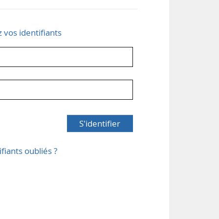
z vos identifiants
S'identifier
ifiants oubliés ?