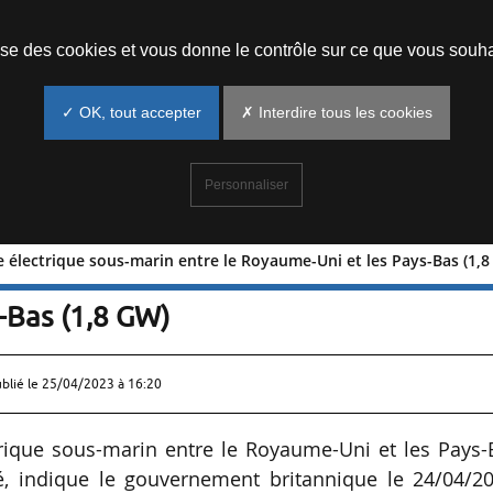
Prendre un rendez-vous
lise des cookies et vous donne le contrôle sur ce que vous souha
✓ OK, tout accepter
✗ Interdire tous les cookies
Personnaliser
 électrique sous-marin entre le Royaume-Uni et les Pays-Bas (1,
 câble électrique sous-marin entre le
-Bas (1,8 GW)
ublié le
25/04/2023 à 16:20
rique sous-marin entre le Royaume-Uni et les Pays-
é, indique le gouvernement britannique le 24/04/20