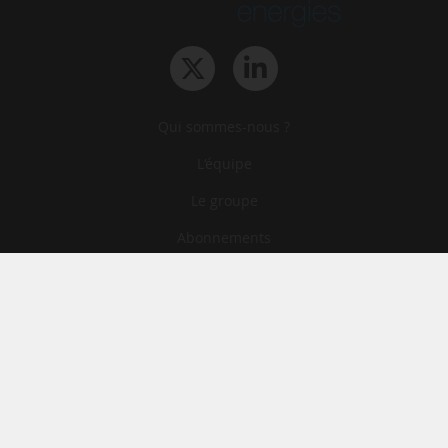
Qui sommes-nous ?
L‘équipe
Le groupe
Abonnements
Contact
Archives
CGA
Mentions légales
Confidentialité