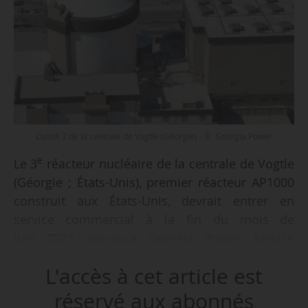
L’unité 3 de la centrale de Vogtle (Géorgie) - © Georgia Power
e
Le 3
réacteur nucléaire de la centrale de Vogtle
(Géorgie ; États-Unis), premier réacteur AP1000
construit aux États-Unis, devrait entrer en
service commercial à la fin du mois de
juin 2023, annonce Georgia Power, service
public d’électricité de Géorgie le 29/05/2023.
L'accès à cet article est
« L’unité 3 de Vogtle a atteint en toute sécurité
réservé aux abonnés