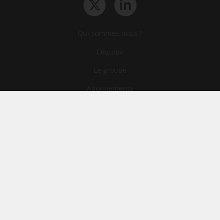
Qui sommes-nous ?
L‘équipe
Le groupe
Abonnements
Contact
Archives
CGA
Mentions légales
Confidentialité
Cookies