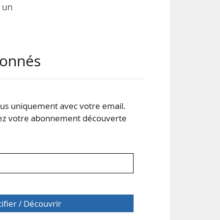
 un
cier
abonnés
 du
 en
s uniquement avec votre email.
, en
 votre abonnement découverte
 et
tifier / Découvrir