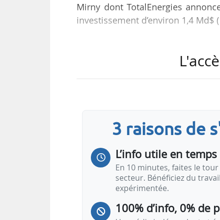
Mirny dont TotalEnergies annonce
investissement d’environ 1,4 Md$ (
L’électricité produite par ce proje
L'accè
des énergies renouvelables (FS
Kazakhstan, pour l’approvisionn
électricité 1 million de personnes.
L’accord a été signé à Astana ent
3 raisons de 
présence de Patrick Pouyanné,
d’Almasadam Satkaliyev, ministre
L’info utile en temps 
En 10 minutes, faites le tour 
secteur. Bénéficiez du trava
expérimentée.
100% d’info, 0% de 