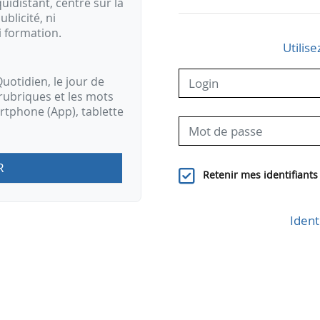
idistant, centré sur la
ublicité, ni
i formation.
Utilise
uotidien, le jour de
rubriques et les mots
artphone (App), tablette
R
Retenir mes identifiants
Ident