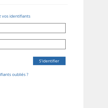
z vos identifiants
S'identifier
ifiants oubliés ?