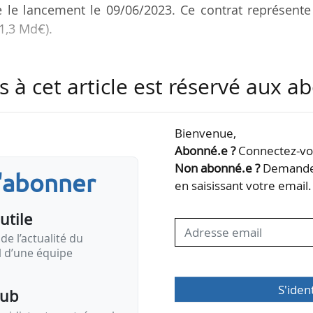
 le lancement le 09/06/2023. Ce contrat représente
1,3 Md€).
t sera vendue en totalité au Centre de règlement finan
s à cet article est réservé aux 
C), entité publique détenue par le gouvernement
ement du réseau national. Il permettra d’alimenter
Bienvenue,
Abonné.e ?
Connectez-vou
re Total Eren, filiale de TotalEnergies, et le FSC
Non abonné.e ?
Demandez
s'abonner
 président-directeur général de TotalEnergies,
en saisissant votre email.
…
utile
de l’actualité du
il d’une équipe
S'iden
pub