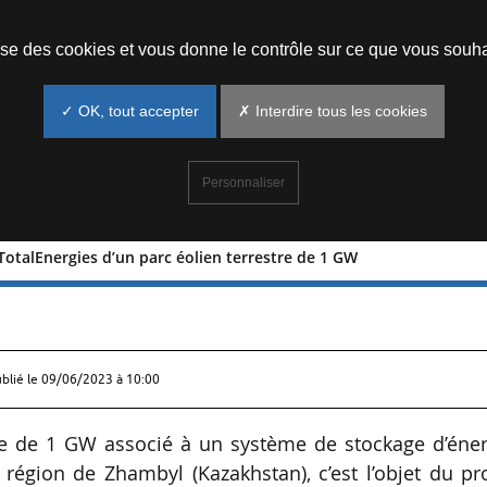
Prendre un rendez-vous
lise des cookies et vous donne le contrôle sur ce que vous souha
✓ OK, tout accepter
✗ Interdire tous les cookies
Personnaliser
TotalEnergies d’un parc éolien terrestre de 1 GW
n par TotalEnergies d’un parc éolien
ublié le
09/06/2023 à 10:00
tre de 1 GW associé à un système de stockage d’éner
égion de Zhambyl (Kazakhstan), c’est l’objet du pr