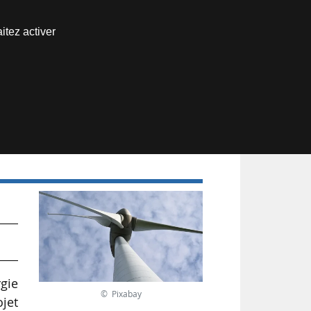
Nous joindre
itez activer
Espace abonné
gie
© Pixabay
ojet