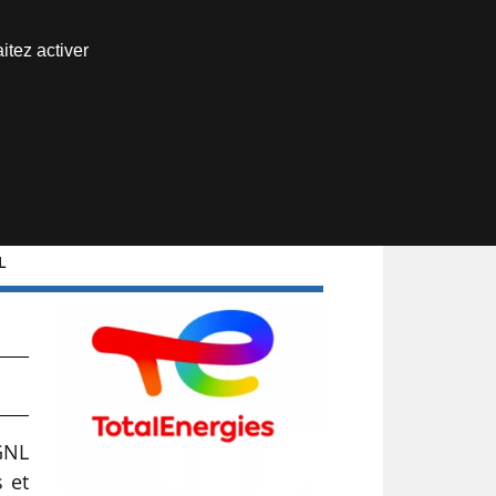
Nous joindre
itez activer
Espace abonné
L
GNL
s et