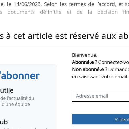
e, le 14/06/2023. Selon les termes de l’accord, et 
s documents définitifs et de la décision fin
ticipation de 16,7 % dans la première phase du pro
s à cet article est réservé aux 
action pour une capacité totale de 17,5 Mtpa,
a de GNL provenant de cette première phase pendant
xport de GNL américain à plus de 15 Mtpa d’ici à 2030
Bienvenue,
ticipation de 17,5 % dans NextDecade en trois tranc
Abonné.e ?
Connectez-vou
Non abonné.e ?
Demandez
s'abonner
en saisissant votre email.
utile
de l’actualité du
il d’une équipe
S'iden
pub