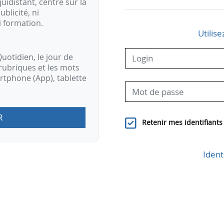
idistant, centré sur la
ublicité, ni
i formation.
Utilise
uotidien, le jour de
rubriques et les mots
artphone (App), tablette
R
Retenir mes identifiants
Ident