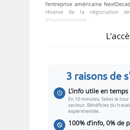
l’entreprise américaine NextDecad
réserve de la négociation de
d’investissement :
• TotalEnergies détiendra une par
L'accè
composée de trois trains de liquéf
• TotalEnergies enlèvera 5,4 Mtp
ans, ce qui portera sa capacité d’e
• TotalEnergies acquerra une par
pour…
3 raisons de 
L’info utile en temps 
En 10 minutes, faites le tour 
secteur. Bénéficiez du trava
expérimentée.
100% d’info, 0% de 