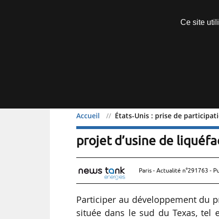
Découvrir sans engagement
Ce site uti
Menu
Accueil
États-Unis : prise de participa
États-Unis : prise de par
projet d’usine de liquéf
Paris - Actualité n°291763 - P
Participer au développement du p
située dans le sud du Texas, tel e