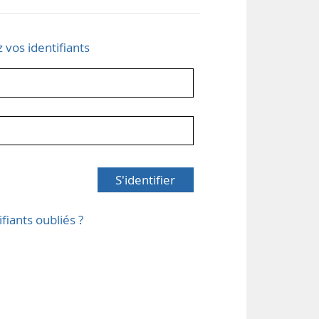
z vos identifiants
S'identifier
ifiants oubliés ?