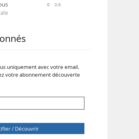
sous
© D.R.
ale
jet,
abonnés
 20
,
hes
s uniquement avec votre email.
 votre abonnement découverte
tifier / Découvrir