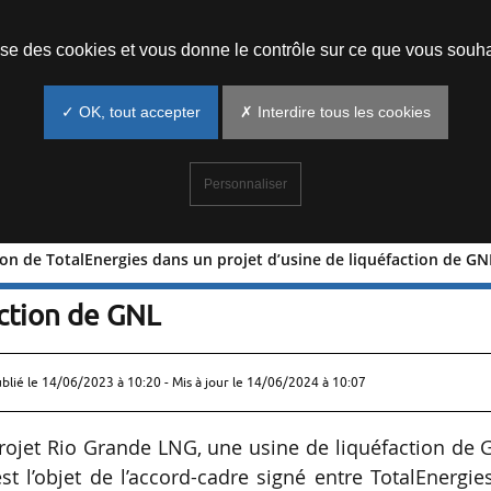
Prendre un rendez-vous
lise des cookies et vous donne le contrôle sur ce que vous souha
✓ OK, tout accepter
✗ Interdire tous les cookies
Personnaliser
tion de TotalEnergies dans un projet d’usine de liquéfaction de GN
ticipation de TotalEnergies dans un
action de GNL
ublié le
14/06/2023 à 10:20
- Mis à jour le 14/06/2024 à 10:07
rojet Rio Grande LNG, une usine de liquéfaction de 
st l’objet de l’accord-cadre signé entre TotalEnergie