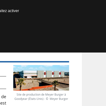
Nous joindre
itez activer
Espace abonné
Site de production de Meyer Burger à
 de
Goodyear (États-Unis) - © Meyer Burger
est