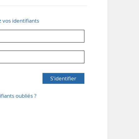
z vos identifiants
S'identifier
ifiants oubliés ?