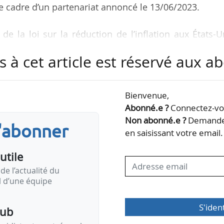
e cadre d’un partenariat annoncé le 13/06/2023.
de la loi sur la réduction de l’inflation aux États-U
ger la poursuite de la fabrication nationale, à créer
s à cet article est réservé aux 
industrie solaire durable », déclarent les deux acte
it notamment des crédits d’impôts pour l’industrie v
à favoriser les composants d’origine nationale.
Bienvenue,
Abonné.e ?
Connectez-vou
s soutenons également l’expansion de l’industrie…
Non abonné.e ?
Demandez
s'abonner
en saisissant votre email.
utile
de l’actualité du
il d’une équipe
S'iden
pub