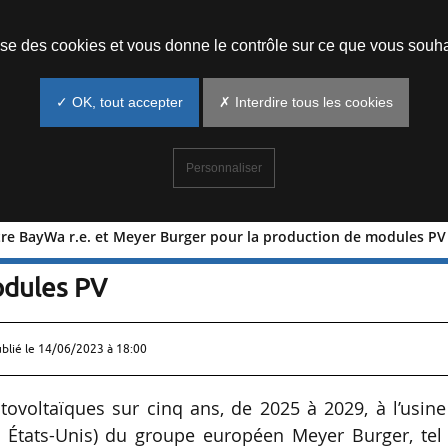
Prendre un rendez-vous
lise des cookies et vous donne le contrôle sur ce que vous souha
✓ OK, tout accepter
✗ Interdire tous les cookies
Personnaliser
ntre BayWa r.e. et Meyer Burger pour la production de modules PV
riat entre BayWa r.e. et Meyer Burger
odules PV
ublié le
14/06/2023 à 18:00
voltaïques sur cinq ans, de 2025 à 2029, à l’usine
 États-Unis) du groupe européen Meyer Burger, tel 