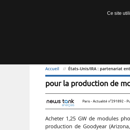
Découvrir sans engagement
Ce site uti
Menu
Accueil
États-Unis/IRA : partenariat e
États-Unis/IRA : partena
pour la production de m
Paris - Actualité n°291892 - P
Acheter 1,25 GW de modules photo
production de Goodyear (Arizona,