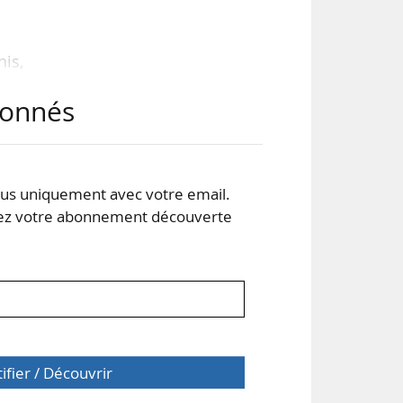
nis,
 des
abonnés
urs.
erte
s uniquement avec votre email.
 votre abonnement découverte
tifier / Découvrir