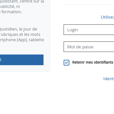
idistant, centré sur la
ublicité, ni
i formation.
Utilise
uotidien, le jour de
rubriques et les mots
artphone (App), tablette
R
Retenir mes identifiants
Ident