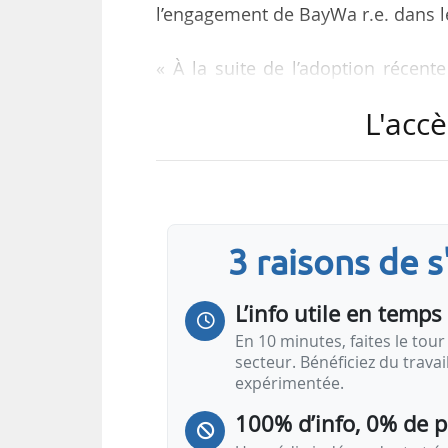
l’engagement de BayWa r.e. dans l
« À la suite de l’adoption récente 
cette collaboration vise à encoura
L'accè
emplois locaux et à favoriser une 
Adoptée en août 2022, l’IRA prévo
ainsi que des dispositions visant 
« Grâce à cette collaboration, nou
3 raisons de 
L’info utile en temps 
En 10 minutes, faites le tour 
secteur. Bénéficiez du trava
expérimentée.
100% d’info, 0% de 