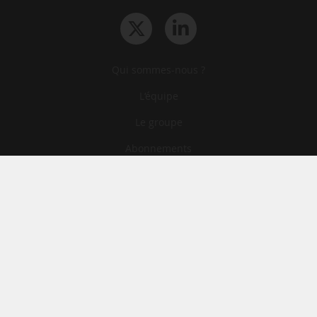
Qui sommes-nous ?
L‘équipe
Le groupe
Abonnements
Contact
Archives
CGA
Mentions légales
Confidentialité
Cookies