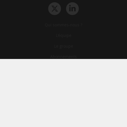
Qui sommes-nous ?
L‘équipe
Le groupe
Abonnements
Contact
Archives
CGA
Mentions légales
Confidentialité
Cookies