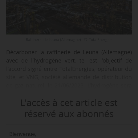
Raffinerie de Leuna (Allemagne) - © TotalEnergies
Décarboner la raffinerie de Leuna (Allemagne)
avec de l’hydrogène vert, tel est l’objectif de
l’accord signé entre TotalEnergies, opérateur du
site, et VNG, société allemande de distribution
de gaz naturel, le 21/06/2023. L’hydrogène sera
produit avec de l’électricité renouvelable par un
L'accès à cet article est
électrolyseur de 30 MW situé à Bad Lauchstädt,
construit et opéré par VNG et Uniper. « Cet
réservé aux abonnés
accord contribue à la décarbonation de la
raffinerie de Leuna et permettra une réduction
Bienvenue,
pouvant aller jusqu’à 80 000 tonnes des