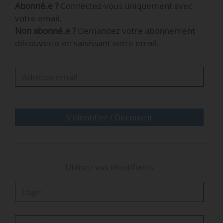
Abonné.e ?
Connectez-vous uniquement avec
émissions annuelles de CO
du site d’ici 2030.
2
votre email.
De plus, raccordée par pipeline à l’Energy Park
Non abonné.e ?
Demandez votre abonnement
de Bad Lauchstädt, la raffinerie aura accès aux
découverte en saisissant votre email.
futures infrastructures européennes dédiées à
l’hydrogène ainsi qu’aux marchés internationaux
de l’hydrogène vert », indique TotalEnergies.
…
S'identifier / Découvrir
Utilisez vos identifiants