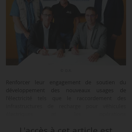
© D.R.
Renforcer leur engagement de soutien du
développement des nouveaux usages de
l’électricité tels que le raccordement des
infrastructures de recharge pour véhicules
électriques et les opérations
d’autoconsommation, et satisfaire au mieux les
L'accès à cet article est
attentes de leurs clients communs, tels sont les