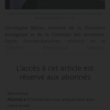
Espace conseil France Rénov à Lanvollon (Côte d’Armor), inauguré par
l’Anah le 04/03/2023 - © D.R.
Christophe Béchu, ministre de la Transition
écologique et de la Cohésion des territoires,
Agnès Pannier-Runacher, ministre de la
Transition énergétique, Stanislas
Guérini, ministre de la Transformation et de la
Fonction publiques, et Olivier Klein, ministre
L'accès à cet article est
délégué chargé de la Ville et du Logement,
lancent le comité de pilotage « Je rénove mon
réservé aux abonnés
logement », le 28/06/2023. Ce comité s’inscrit
dans le cadre de la nouvelle méthode d’action
Bienvenue,
gouvernementale approuvée par Élisabeth
Abonné.e ?
Connectez-vous uniquement avec
Borne, Première ministre, en mai 2023 visant à
votre email.
réduire la complexité administrative.