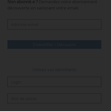
Non abonné.e ?
Demandez votre abonnement
découverte en saisissant votre email.
e
Cette méthode, actée à l’issue du 7
comité
interministériel de la transformation publique,
permettra « d’améliorer les démarches
administratives en partant de l’expérience des
usagers et en considérant l’ensemble de son
parcours, et…
S'identifier / Découvrir
Utilisez vos identifiants