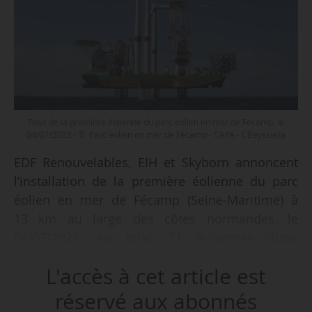
Pose de la première éolienne du parc éolien en mer de Fécamp, le
04/07/2023 - © Parc éolien en mer de Fécamp - CAPA - CBeyssiera
EDF Renouvelables, EIH et Skyborn annoncent
l’installation de la première éolienne du parc
éolien en mer de Fécamp (Seine-Maritime) à
13 km au large des côtes normandes, le
04/07/2023. Au total, 71 éoliennes d’une
capacité de 7 MW chacune seront
L'accès à cet article est
progressivement installées en mer à une
distance variant entre 13 et 24 km au large de
réservé aux abonnés