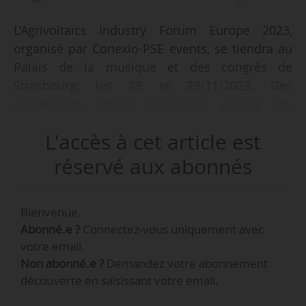
L’Agrivoltaïcs Industry Forum Europe 2023,
organisé par Conexio-PSE events, se tiendra au
Palais de la musique et des congrès de
Strasbourg, les 28 et 29/11/2023. Des
conférences seront organisées autour des
aspects économiques, agricoles et
L'accès à cet article est
réglementaires de l’agrivoltaïsme. Un espace
exposition permettra aux participants
réservé aux abonnés
d’échanger avec les professionnels et industriels
du secteur.
Bienvenue,
Abonné.e ?
Connectez-vous uniquement avec
Ronald Knoche, vice-président de France
votre email.
Agrivoltaïsme, est nommé président de la
Non abonné.e ?
Demandez votre abonnement
première édition de ce forum, annonce
découverte en saisissant votre email.
l’association le 04/07/2023. « Déclinaison