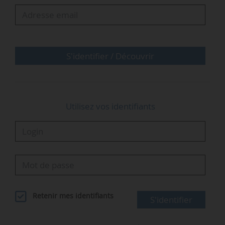
industrielle et européenne du colloque
scientifique mondial Agrivoltaïcs qui s’est tenu
cette année en Corée, cet événement sera une
formidable vitrine de l’industrie de notre filière
qui se structure pour répondre aux enjeux
S'identifier / Découvrir
agricoles et…
Utilisez vos identifiants
Retenir mes identifiants
S'identifier