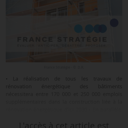
France Stratégie - © D.R.
• La réalisation de tous les travaux de
rénovation énergétique des bâtiments
nécessitera entre 170 000 et 250 000 emplois
supplémentaires dans la construction liée à la
rénovation énergétique d’ici 2030.• En parallèle,
les emplois dans la construction neuve
L'accès à cet article est
pourraient diminuer de l’ordre de 50 000 à