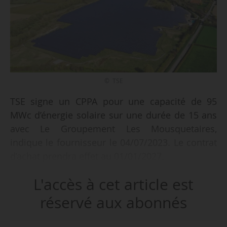
© TSE
TSE signe un CPPA pour une capacité de 95
MWc d’énergie solaire sur une durée de 15 ans
avec Le Groupement Les Mousquetaires,
indique le fournisseur le 04/07/2023. Le contrat
d’achat prendra effet au 01/01/2027.
L'accès à cet article est
L’électricité sera produite dans des centrales
situées dans la Meuse (77 MWc) et dans le Nord
réservé aux abonnés
(18 MWc). Elle sera dédiée à
l’approvisionnement des usines de production