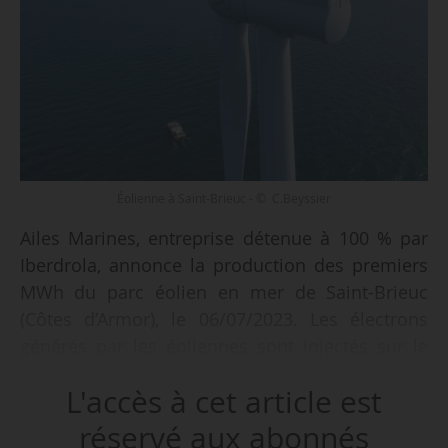
Éolienne à Saint-Brieuc - © C.Beyssier
Ailes Marines, entreprise détenue à 100 % par
Iberdrola, annonce la production des premiers
MWh du parc éolien en mer de Saint-Brieuc
(Côtes d’Armor), le 06/07/2023. Les électrons
générés par les éoliennes sont injectés sur le
réseau électrique national par Réseau de
L'accès à cet article est
Transport d’Électricité. La production va croître à
mesure que les 62 éoliennes seront mises en
réservé aux abonnés