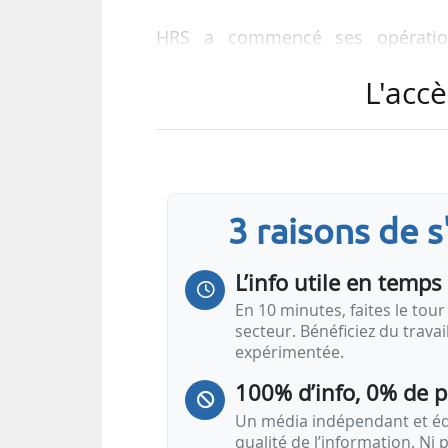
HRS a commencé ses opératio
L’entreprise a vendu neuf stat
L'accè
pHYnix, un producteur espagnol 
américaine spécialisée dans le dé
HRS annonce également la signatu
H2 Biotech pour le développeme
3 raisons de 
hydrogène vert.
L’info utile en temps 
« L’Espagne présente de nombreu
En 10 minutes, faites le tour 
secteur. Bénéficiez du trava
expérimentée.
100% d’info, 0% de 
Un média indépendant et équ
qualité de l’information. Ni p