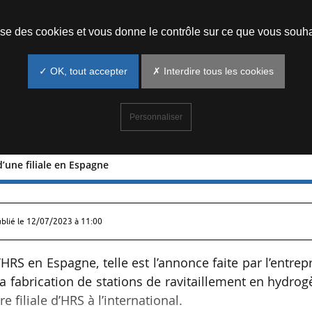
Prendre un rendez-vous
lise des cookies et vous donne le contrôle sur ce que vous souha
✓ OK, tout accepter
✗ Interdire tous les cookies
Personnaliser
’une filiale en Espagne
 HRS d’une filiale en Espagne
ublié le
12/07/2023 à 11:00
’HRS en Espagne, telle est l’annonce faite par l’entrep
la fabrication de stations de ravitaillement en hydro
re filiale d’HRS à l’international.