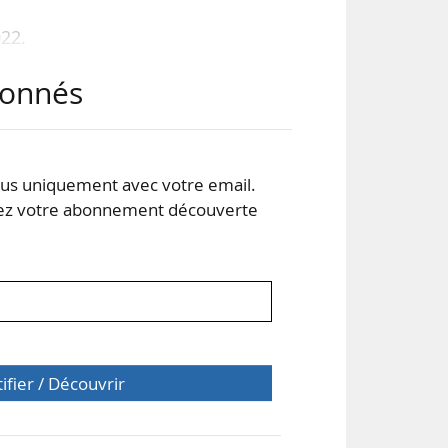
22.
our
abonnés
ise
ole
s uniquement avec votre email.
 en
 votre abonnement découverte
tifier / Découvrir