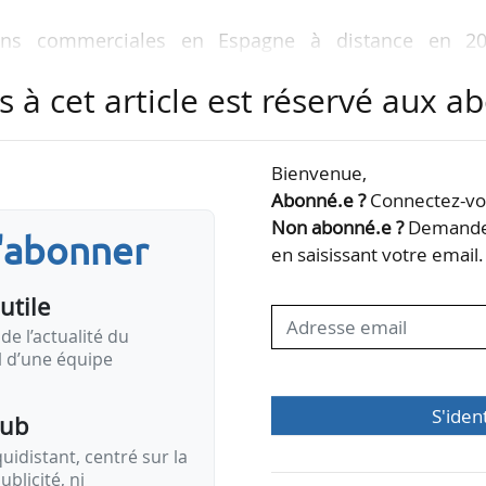
ns commerciales en Espagne à distance en 20
ions de ravitaillement en hydrogène, dont huit p
s à cet article est réservé aux 
d’hydrogène vert et une pour Plug Power, entrepr
veloppement de piles à combustible à hydrogène.
Bienvenue,
re d’un protocole d’accord avec l’entreprise espagn
Abonné.e ?
Connectez-vou
nt de projets de mobilité et l’approvisionnement
Non abonné.e ?
Demandez
s'abonner
en saisissant votre email.
utile
x…
de l’actualité du
il d’une équipe
S'iden
pub
idistant, centré sur la
ublicité, ni