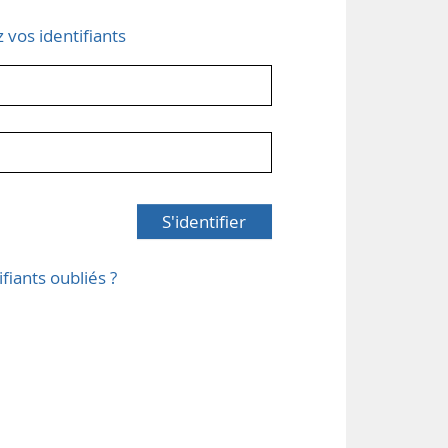
z vos identifiants
S'identifier
ifiants oubliés ?