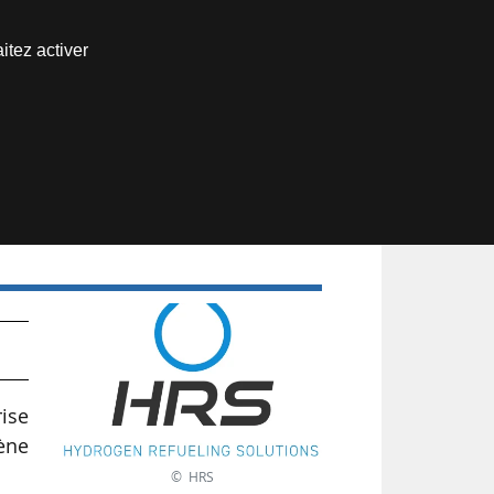
Nous joindre
itez activer
Espace abonné
rise
gène
© HRS