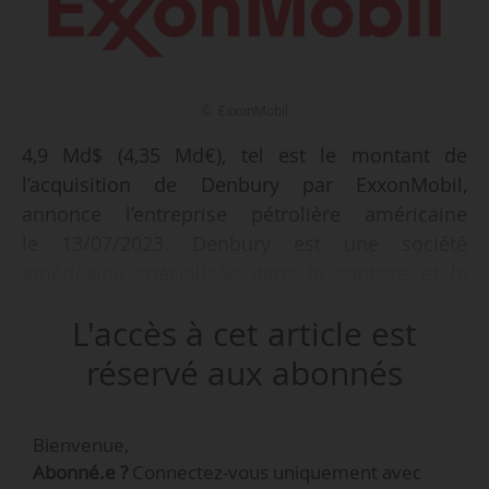
© ExxonMobil
4,9 Md$ (4,35 Md€), tel est le montant de
l’acquisition de Denbury par ExxonMobil,
annonce l’entreprise pétrolière américaine
le 13/07/2023. Denbury est une société
américaine spécialisée dans le captage et le
stockage de carbone et la récupération assistée
L'accès à cet article est
de pétrole.
réservé aux abonnés
L’opération permet à ExxonMobil de récupérer
le réseau de pipelines de CO
aux États-Unis
2
Bienvenue,
exploité par Denbury, d’une longueur de
Abonné.e ?
Connectez-vous uniquement avec
2 092 Km, dont 1 488 Km en Louisiane, au Texas