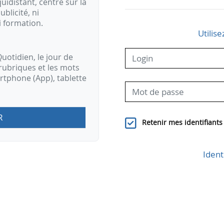
idistant, centré sur la
ublicité, ni
i formation.
Utilise
uotidien, le jour de
rubriques et les mots
artphone (App), tablette
R
Retenir mes identifiants
Ident