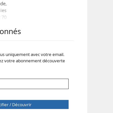
de,
ies
t 70
 Le
abonnés
eurs
ée,
s uniquement avec votre email.
 votre abonnement découverte
tifier / Découvrir