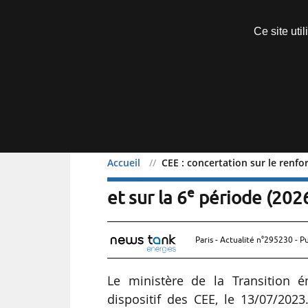
Découvrir sans engagement
Ce site uti
Menu
Accueil
CEE : concertation sur le renfo
CEE : concertation sur l
e
et sur la 6
période (202
Paris - Actualité n°295230 - P
Le ministère de la Transition é
dispositif des CEE, le 13/07/2023