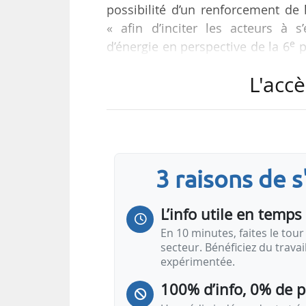
possibilité d’un renforcement de 
« afin d’inciter les acteurs à 
e
d’énergie en perspective de la 6
p
TWhc de précarité. Sur ce point
L'accè
décret actant ces modifications de
Le but de la démarche est égaleme
suggestions sur les conditions d
nature, niveau de l’obligation et p
3 raisons de 
L’info utile en temps 
En 10 minutes, faites le tour 
secteur. Bénéficiez du trava
expérimentée.
100% d’info, 0% de 