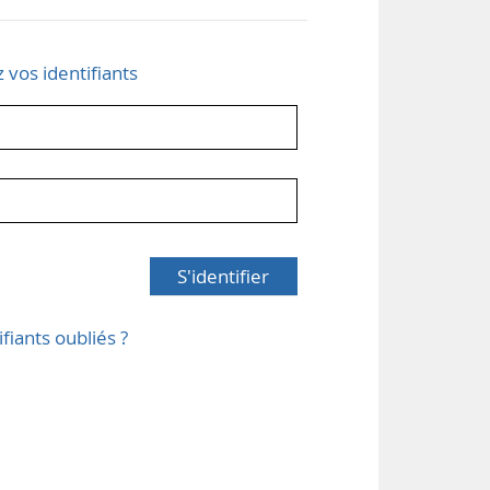
z vos identifiants
S'identifier
ifiants oubliés ?