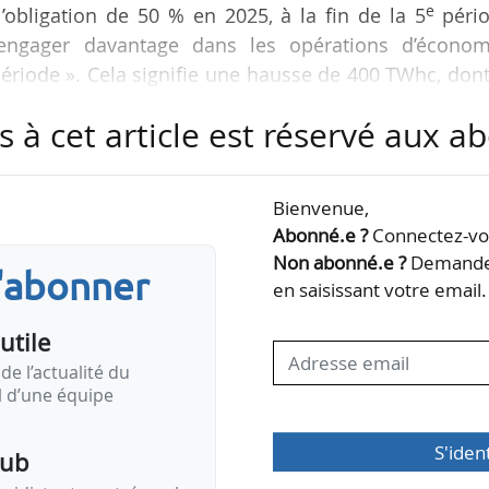
e
l’obligation de 50 % en 2025, à la fin de la 5
pério
s’engager davantage dans les opérations d’économ
ériode ». Cela signifie une hausse de 400 TWhc, don
, les réponses sont attendues avant le 27/07/2023.
s à cet article est réservé aux 
vra être publié début 2024.
nt de recueillir l’avis des parties prenantes et l
Bienvenue,
e
e la 6
période, du 01/01/2026 au 31/12/2030 : dur
Abonné.e ?
Connectez-vou
art…
Non abonné.e ?
Demandez
s'abonner
en saisissant votre email.
utile
de l’actualité du
il d’une équipe
S'iden
pub