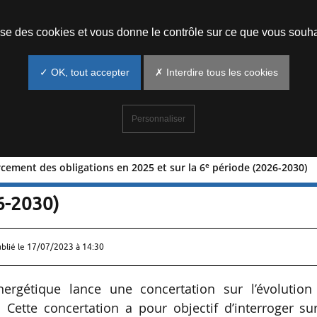
Prendre un rendez-vous
lise des cookies et vous donne le contrôle sur ce que vous souha
✓ OK, tout accepter
✗ Interdire tous les cookies
Personnaliser
e
rcement des obligations en 2025 et sur la 6
période (2026-2030)
e renforcement des obligations en 202
6-2030)
ublié le
17/07/2023 à 14:30
nergétique lance une concertation sur l’évolution
. Cette concertation a pour objectif d’interroger su