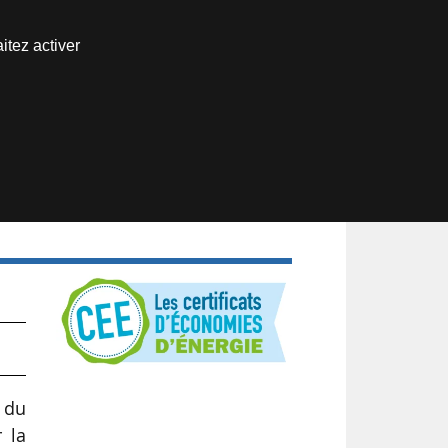
Nous joindre
itez activer
Espace abonné
5
 du
r la