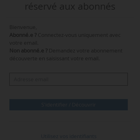
20/07/2023. Dominique Lefer était inspecteur de
réservé aux abonnés
la sécurité des matières nucléaires, de leurs
installations et de leurs transports depuis le
Bienvenue,
21/05/2010. Il a précédemment occupé
Abonné.e ?
Connectez-vous uniquement avec
différents postes dans la Marine nationale,
votre email.
entre septembre 1976 et mai 2010.
Non abonné.e ?
Demandez votre abonnement
découverte en saisissant votre email.
S'identifier / Découvrir
…
Utilisez vos identifiants