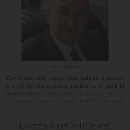
Dominique Lefer -
Dominique Lefer cesse d’être habilité à exercer
le contrôle des matières nucléaires et perd la
dénomination d’inspecteur de la sécurité des
matières nucléaires, de leurs installations et de
leurs transports, indique un arrêté de la
ministre de la Transition écologique en date du
L'accès à cet article est
17/07/2023, publié au Journal officiel le