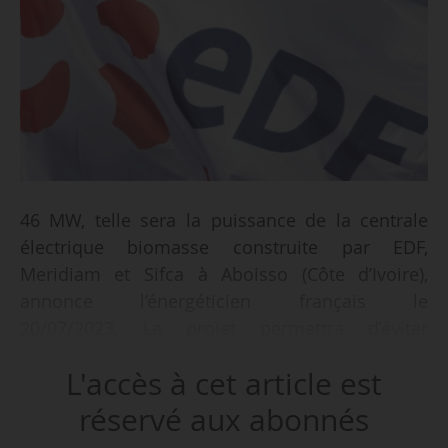
46 MW, telle sera la puissance de la centrale
électrique biomasse construite par EDF,
Meridiam et Sifca à Aboisso (Côte d’Ivoire),
annonce l’énergéticien français le
20/07/2023. Le projet permettra d’éviter
l’émission de 4,5 millions de tonnes de CO
sur
2
L'accès à cet article est
les 25 ans d’exploitation prévus, et couvrira la
consommation d’électricité de 1,7 million de
réservé aux abonnés
personnes par an. La mise en service de la