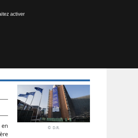
Nous joindre
itez activer
Espace abonné
par
 en
© D.R.
ière