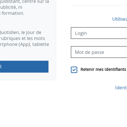
idistant, centré sur la
ublicité, ni
i formation.
Utilise
uotidien, le jour de
rubriques et les mots
artphone (App), tablette
R
Retenir mes identifiants
Ident