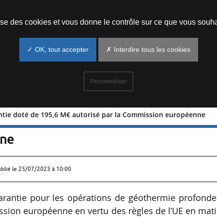
Prendre un rendez-vous
lise des cookies et vous donne le contrôle sur ce que vous souha
✓ OK, tout accepter
✗ Interdire tous les cookies
Personnaliser
ntie doté de 195,6 M€ autorisé par la Commission européenne
 garantie doté de 195,6 M€ autorisé 
nne
ublié le
25/07/2023 à 10:00
arantie pour les opérations de géothermie profonde
ssion européenne en vertu des règles de l’UE en mat