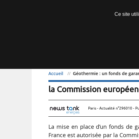
Découvrir sans engagement
Ce site uti
Menu
Accueil
Géothermie : un fonds de gara
Géothermie : un fonds de
la Commission europée
Paris - Actualité n°296010 - P
La mise en place d’un fonds de g
France est autorisée par la Commi