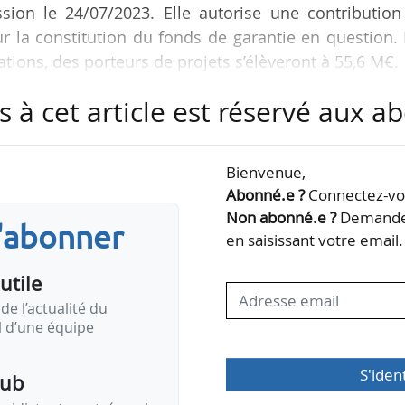
ssion le 24/07/2023. Elle autorise une contribution
la constitution du fonds de garantie en question. 
ations, des porteurs de projets s’élèveront à 55,6 M€
s à cet article est réservé aux 
pour une durée de 10 ans, accordera des garanties p
ts de géothermie profonde ayant une capacité d’env
ur objet de « couvrir le risque lié au degré él
Bienvenue,
othermale profonde lors de forages, étant donné que
Abonné.e ?
Connectez-vou
Non abonné.e ?
Demandez
s'abonner
en saisissant votre email.
utile
de l’actualité du
il d’une équipe
S'iden
pub