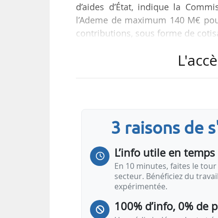
d’aides d’État, indique la Commi
l’Ademe de maximum 140 M€ pour 
contributions, sous forme de cotis
L'accè
Le fonds, qui sera mis en œuvre 
les opérations de forage de proje
30 GW. Les garanties auront po
d’incertitude de la ressource gé
marché n’est pas…
3 raisons de 
L’info utile en temps 
En 10 minutes, faites le tour 
secteur. Bénéficiez du trava
expérimentée.
100% d’info, 0% de 