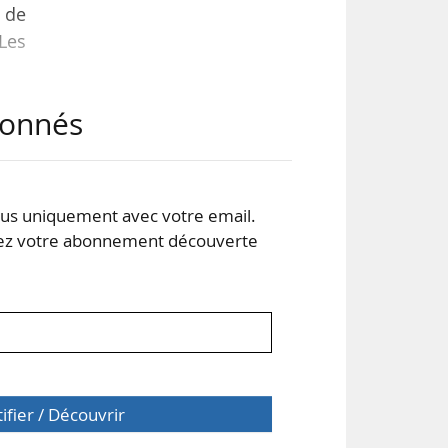
 de
Les
.
abonnés
our
iron
evé
 le
s uniquement avec votre email.
 votre abonnement découverte
tifier / Découvrir