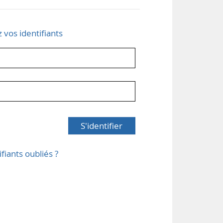
z vos identifiants
S'identifier
ifiants oubliés ?