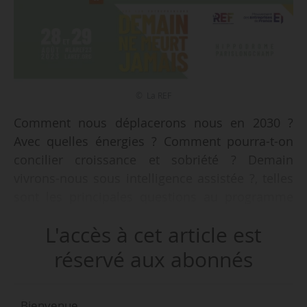
© La REF
Comment nous déplacerons nous en 2030 ?
Avec quelles énergies ? Comment pourra-t-on
concilier croissance et sobriété ? Demain
vivrons-nous sous intelligence assistée ?, telles
sont les principales questions au programme
de la cinquième édition de la Rencontre des
L'accès à cet article est
entrepreneurs de France qui se déroulera à
e
l’hippodrome de Longchamp (Paris, 16
) les 28
réservé aux abonnés
au 29/08/2023.
Bienvenue,