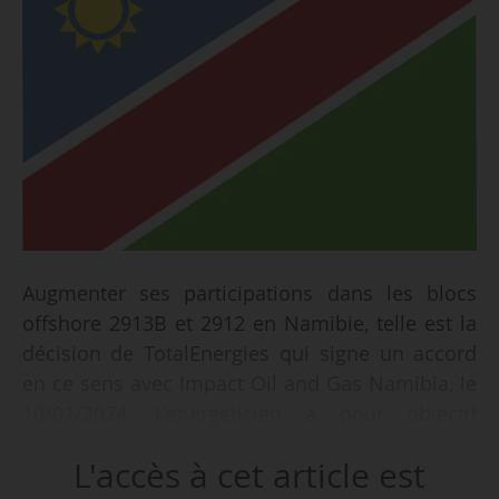
Augmenter ses participations dans les blocs
offshore 2913B et 2912 en Namibie, telle est la
décision de TotalEnergies qui signe un accord
en ce sens avec Impact Oil and Gas Namibia, le
10/01/2024. L’énergéticien a pour objectif
d’acquérir des participations supplémentaires
L'accès à cet article est
de 10,5 % sur le bloc 2913B et de 9,39 % sur le