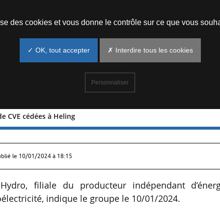
Prendre un rendez-vous
lise des cookies et vous donne le contrôle sur ce que vous souha
✓ OK, tout accepter
✗ Interdire tous les cookies
Personnaliser
s de CVE cédées à Heling
tivités de CVE cédées à Heling
ublié le
10/01/2024 à 18:15
ydro, filiale du producteur indépendant d’énerg
électricité, indique le groupe le 10/01/2024.