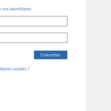
z vos identifiants
S'identifier
ifiants oubliés ?