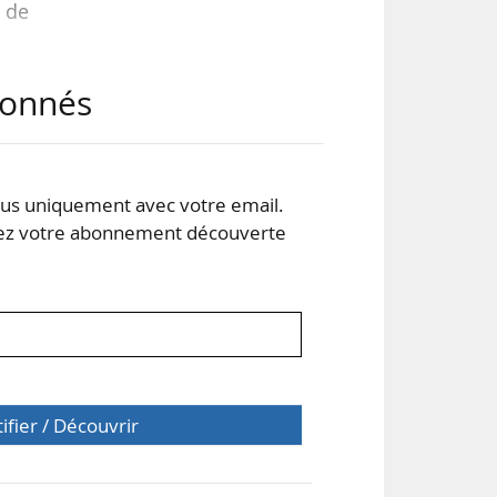
 de
abonnés
t de
lle
é un
e un
s uniquement avec votre email.
 votre abonnement découverte
tifier / Découvrir