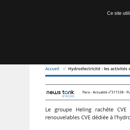
Découvrir sans engagement
Ce site uti
Menu
Accueil
Hydroélectricité : les activité
Hydroélectricité : les ac
Paris - Actualité n°311538 - P
Le groupe Heling rachète CVE H
renouvelables CVE dédiée à l’hydro