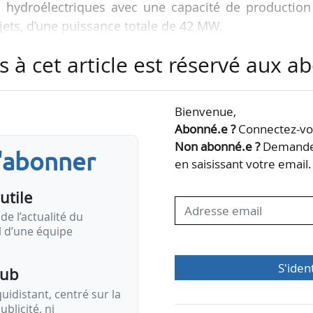
s hydroélectriques avec une capacité de production
jets, d’une puissance totale de 42 MW.
s à cet article est réservé aux 
isée dans les métiers du sous-sol et le développemen
lariés. CVE est un producteur d’EnR basé à Marsei
olaire, le biogaz et l’hydrogène. L’entreprise a dégag
Bienvenue,
022, et emploie 400 salariés. Elle prévoit d’atteindr
Abonné.e ?
Connectez-vou
Non abonné.e ?
Demandez
s'abonner
en saisissant votre email.
tivité hydroélectricité, devenue moins stratégique…
utile
de l’actualité du
il d’une équipe
S'iden
pub
idistant, centré sur la
ublicité, ni