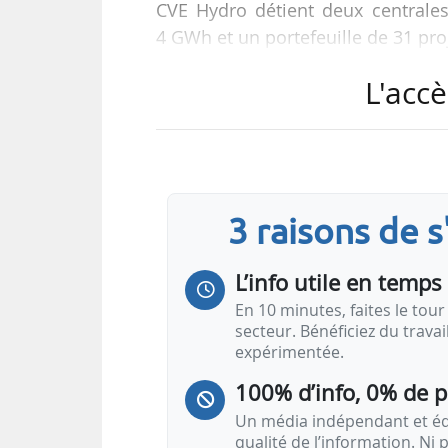
CVE Hydro détient deux centrale
4 GWh et un portefeuille de 31 pro
L'accè
Heling est une entreprise spécial
projets EnR, qui emploie 300 sa
(Bouches-du-Rhône), actif dans le s
chiffre d’affaires de 76,5 M€ en 2
parc de 2,4 GW d’EnR d’ici 2027.
3 raisons de 
« Nous avions à cœur de céder l’ac
L’info utile en temps 
En 10 minutes, faites le tour 
secteur. Bénéficiez du trava
expérimentée.
100% d’info, 0% de 
Un média indépendant et équ
qualité de l’information. Ni p