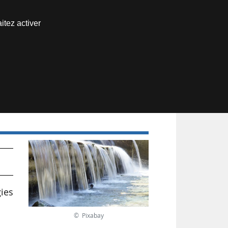
Nous joindre
itez activer
Espace abonné
ies
© Pixabay