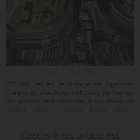
Réseau de chaleur - © Fedene
653 342, tel est le nombre de logements
équipés de chaudières collectives au fioul ou
gaz pouvant être raccordés à un réseau de
chaleur existant annonce France chaleur
urbaine le 11/01/2024. Le potentiel atteint
1 275 295 en incluant les logements à chauffage
L'accès à cet article est
individuel gaz.