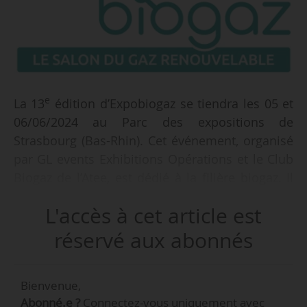
e
La 13
édition d’Expobiogaz se tiendra les 05 et
06/06/2024 au Parc des expositions de
Strasbourg (Bas-Rhin). Cet événement, organisé
par GL events Exhibitions Opérations et le Club
Biogaz de l’Atee, est dédié à la filière biogaz. Il
réunira des gestionnaires de réseaux, des
L'accès à cet article est
énergéticiens, des fabricants industriels et des
ensembliers.
réservé aux abonnés
Cette nouvelle édition proposera
Bienvenue,
« des opportunités de business et
Abonné.e ?
Connectez-vous uniquement avec
de développement à l’échelle nationale et