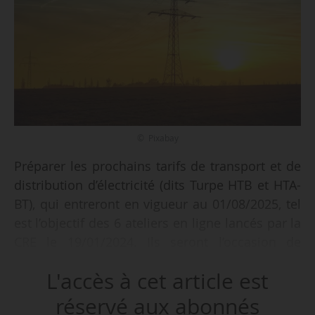
© Pixabay
Préparer les prochains tarifs de transport et de
distribution d’électricité (dits Turpe HTB et HTA-
BT), qui entreront en vigueur au 01/08/2025, tel
est l’objectif des 6 ateliers en ligne lancés par la
CRE le 19/01/2024. Ils seront l’occasion de
présenter le bilan du cadre de régulation en
L'accès à cet article est
vigueur, les principaux enjeux identifiés et de
partager des propositions d’évolution.
réservé aux abonnés