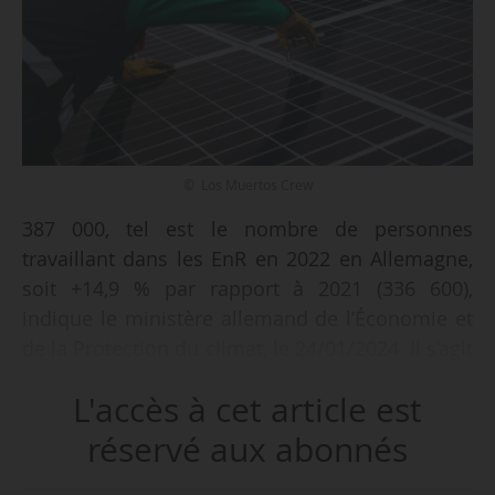
© Los Muertos Crew
387 000, tel est le nombre de personnes
travaillant dans les EnR en 2022 en Allemagne,
soit +14,9 % par rapport à 2021 (336 600),
indique le ministère allemand de l’Économie et
de la Protection du climat, le 24/01/2024. Il s’agit
de l’emploi brut dans le domaine des énergies
L'accès à cet article est
renouvelables.
réservé aux abonnés
« Le développement des énergies renouvelables