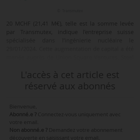
© Transmutex
20 MCHF (21,41 M€), telle est la somme levée
par Transmutex, indique l’entreprise suisse
spécialisée dans l’ingénierie nucléaire le
29/01/2024. Cette augmentation de capital a été
menée auprès de Union Square Ventures, Steel
Atlas, At One Ventures (États-Unis), HCVC
L'accès à cet article est
(France/États-Unis), AlleyCorp (États-Unis), et via
la participation de House Of Ventures (États-
réservé aux abonnés
Unis), Presight Capital (États-Unis), Verve
Ventures (Suisse), FONGIT (Suisse) et Tiny
Bienvenue,
Supercomputer Investment Co (Royaume-Uni).
Abonné.e ?
Connectez-vous uniquement avec
votre email.
Transmutex développe un système de fission
Non abonné.e ?
Demandez votre abonnement
nucléaire, couplant un accélérateur de
découverte en saisissant votre email.