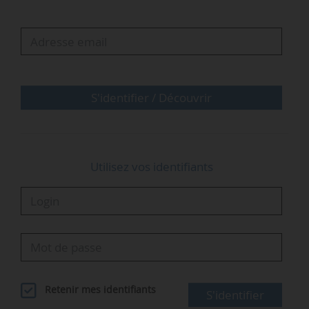
particules à un assemblage de combustible non
autoentretenu. Grâce à ce financement,
Transmutex souhaite recruter des salariés dans
le domaine de l’expertise technique et créer un
centre de recherche situé hors de la Suisse…
S'identifier / Découvrir
Utilisez vos identifiants
Retenir mes identifiants
S'identifier