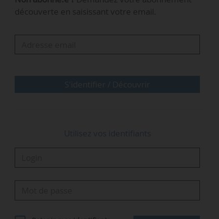
utilisant cinq fois moins d’électricité qu’un
découverte en saisissant votre email.
système d’électrolyse classique. Le processus
crée également du carbone solide, utilisé par
l’industrie. Sakowin espère commercialiser un
module standardisé de 100 kW installé
directement sur site industriel d’ici fin 2025.
S'identifier / Découvrir
« Face aux…
Utilisez vos identifiants