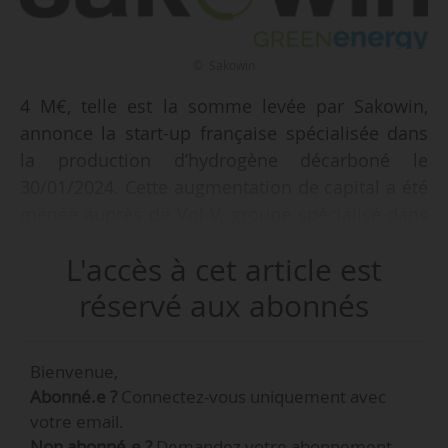
© Sakowin
4 M€, telle est la somme levée par Sakowin,
annonce la start-up française spécialisée dans
la production d’hydrogène décarboné le
30/01/2024. Cette augmentation de capital a été
menée auprès de Vol-V, groupe spécialisé dans
les EnR (2,5 M€), EIC Fund (1,2 M€) et le
L'accès à cet article est
management de Sakowin (300 000 €). En 2022,
l’entreprise avait levé 9 M€.
réservé aux abonnés
Sakowin développe un module de production
Bienvenue,
d’hydrogène utilisant la technologie de la
Abonné.e ?
Connectez-vous uniquement avec
plasmalyse du méthane, négative ou neutre en
votre email.
émissions de CO
, ne nécessitant pas d’eau et
2
Non abonné.e ?
Demandez votre abonnement