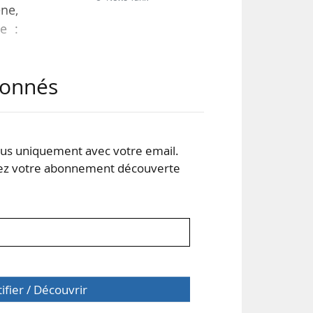
ne,
e :
abonnés
i se
1 et
s uniquement avec votre email.
des
 votre abonnement découverte
 le
tifier / Découvrir