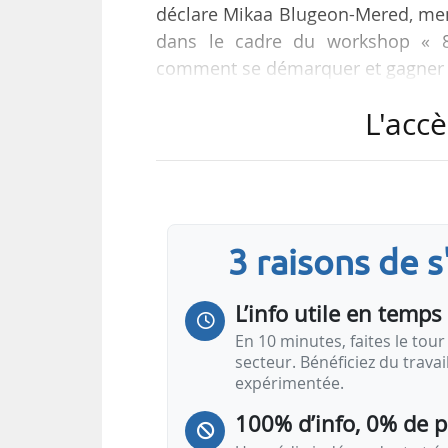
déclare Mikaa Blugeon-Mered, mem
dans le cadre du workshop « 8
comment se démarquer et gagner à 
L'accè
Mikaa Blugeon-Mered s’exprime da
déroule à Paris Expo (hall 4 et 6
01/02/2024.
La Task Force Hydrogène est une
3 raisons de 
entreprises de France) Intern
développement international des 
L’info utile en temps 
En 10 minutes, faites le tour 
secteur. Bénéficiez du trava
expérimentée.
100% d’info, 0% de 