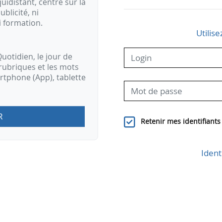
idistant, centré sur la
ublicité, ni
i formation.
Utilise
uotidien, le jour de
rubriques et les mots
artphone (App), tablette
R
Retenir mes identifiants
Ident