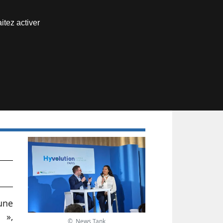
Nous joindre
itez activer
Espace abonné
 une
 »,
© News Tank