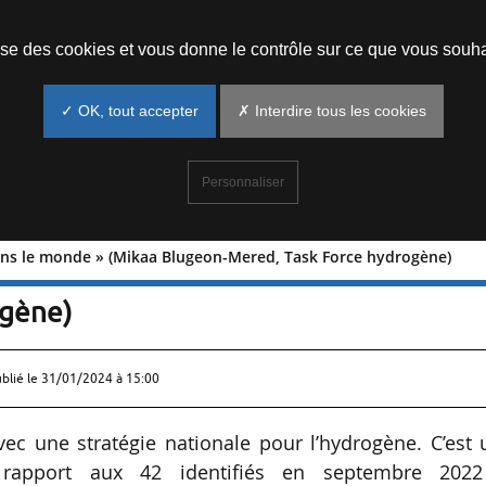
Prendre un rendez-vous
lise des cookies et vous donne le contrôle sur ce que vous souha
✓ OK, tout accepter
✗ Interdire tous les cookies
Personnaliser
ans le monde » (Mikaa Blugeon-Mered, Task Force hydrogène)
gies dans le monde » (Mikaa Blugeon-
ogène)
ublié le
31/01/2024 à 15:00
ec une stratégie nationale pour l’hydrogène. C’est
r rapport aux 42 identifiés en septembre 2022