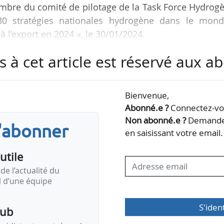
bre du comité de pilotage de la Task Force Hydrogè
0 stratégies nationales hydrogène dans le mond
l’export en 2024 », le 30/01/2024.
s à cet article est réservé aux 
e
ns le cadre de la 7
édition du salon Hyvolution, qu
e
) Porte de Versailles (Paris, 15
), les 30/01, 31/0
Bienvenue,
Abonné.e ?
Connectez-vou
 initiative privée portée par le Medef (Mouvement 
Non abonné.e ?
Demandez
s'abonner
ational et France Hydrogène, visant à appuyer
en saisissant votre email.
acteurs…
utile
de l’actualité du
il d’une équipe
S'iden
pub