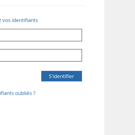
z vos identifiants
S'identifier
ifiants oubliés ?