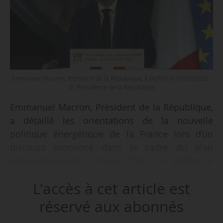
Emmanuel Macron, Président de la République, à Belfort le 10/02/2022 -
© Présidence de la République
Emmanuel Macron, Président de la République,
a détaillé les orientations de la nouvelle
politique énergétique de la France lors d’un
discours prononcé dans le cadre du plan
d’investissement « France 2030 » à Belfort le
10/02/2022.
L'accès à cet article est
Le Président de la République a fixé un cap et
réservé aux abonnés
des objectifs : un effort d’économie de 40 % de