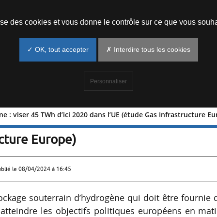
Prendre un rendez-vous
lise des cookies et vous donne le contrôle sur ce que vous souha
✓ OK, tout accepter
✗ Interdire tous les cookies
Personnaliser
e : viser 45 TWh d’ici 2020 dans l’UE (étude Gas Infrastructure Eu
drogène : viser 45 TWh d’ici 2020 dan
ucture Europe)
ublié le
08/04/2024 à 16:45
ockage souterrain d’hydrogène qui doit être fournie d
atteindre les objectifs politiques européens en mat