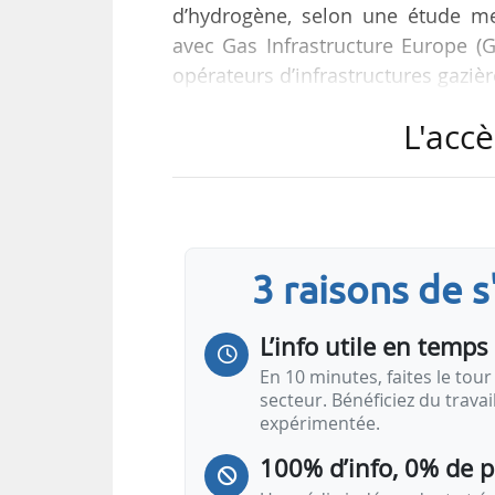
d’hydrogène, selon une étude me
avec Gas Infrastructure Europe (G
opérateurs d’infrastructures gaziè
L'accè
L’étude, intitulée « Pourquoi les
l’hydrogène doivent-ils être satisf
ciblée pour soutenir le dévelo
pourraient être économisés sur
investi dans le stockage souterrai
3 raisons de 
L’info utile en temps 
En 10 minutes, faites le tour 
secteur. Bénéficiez du trava
expérimentée.
100% d’info, 0% de 