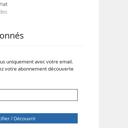
iat
 des
abonnés
n de
ique
3 €
uro
s uniquement avec votre email.
 votre abonnement découverte
tifier / Découvrir