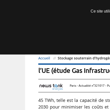
Découvrir sans engagement
Ce site uti
Menu
Accueil
Stockage souterrain d’hydrogèn
Stockage souterrain d’hy
l’UE (étude Gas Infrastr
Paris - Actualité n°321017 - P
45 TWh, telle est la capacité de st
2030 pour minimiser les coûts et 