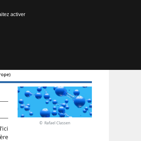
Nous joindre
itez activer
Espace abonné
rope)
s
© Rafael Classen
’ici
ière