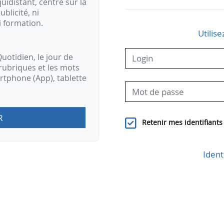
idistant, centré sur la
ublicité, ni
i formation.
Utilise
uotidien, le jour de
rubriques et les mots
artphone (App), tablette
R
Retenir mes identifiants
Ident