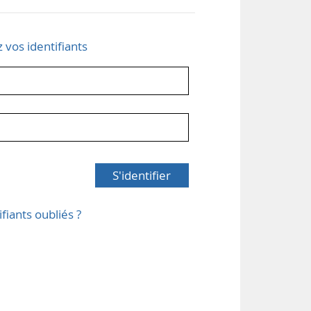
z vos identifiants
S'identifier
ifiants oubliés ?