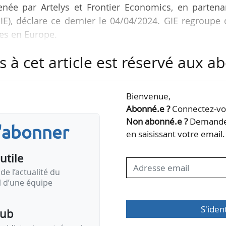
née par Artelys et Frontier Economics, en partenar
IE), déclare ce dernier le 04/04/2024. GIE regroupe
res en Europe.
s à cet article est réservé aux 
 besoins européens en matière de stockage souterrai
aits ? » conclut à la « nécessaire intervention polit
ppement du stockage souterrain d’hydrogène ». 2,
Bienvenue,
 les coûts du système énergétique pour chaque e
Abonné.e ?
Connectez-vou
n de…
Non abonné.e ?
Demandez
s'abonner
en saisissant votre email.
utile
de l’actualité du
il d’une équipe
S'iden
pub