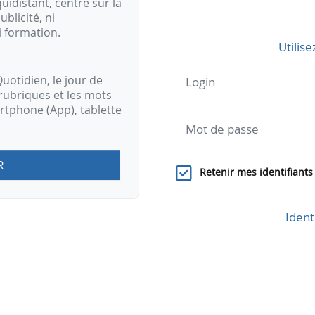
idistant, centré sur la
ublicité, ni
i formation.
Utilise
uotidien, le jour de
 mondiale en pétrole sur la période 2019 - 2030
rubriques et les mots
artphone (App), tablette
R
Retenir mes identifiants
Ident