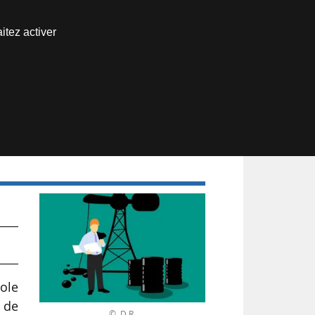
Nous joindre
itez activer
Espace abonné
ole
 de
© D.R.