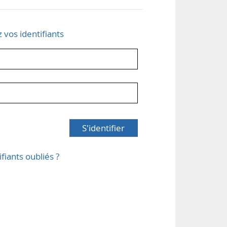
z vos identifiants
S'identifier
ifiants oubliés ?