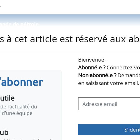
.
mande de pétrole
s à cet article est réservé aux 
Bienvenue,
le de l’énergie.
Abonné.e ?
Connectez-vou
Non abonné.e ?
Demandez
s'abonner
en saisissant votre email.
utile
 de pétrole
de l’actualité du
il d’une équipe
S'iden
pub
le de l’énergie.