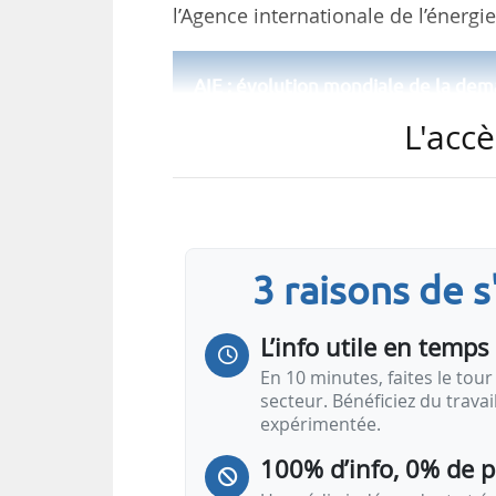
l’Agence internationale de l’énergie
AIE : évolution mondiale de la de
L'accè
Note :
données compilées par l’Agence internationa
Mise à jour : décembre 2025
3 raisons de 
Source(s) :
Agence internationale de l’énergie
L’info utile en temps 
AIE : évolution mondiale de l’offre
En 10 minutes, faites le tour 
secteur. Bénéficiez du trava
expérimentée.
100% d’info, 0% de 
Note :
données compilées par l’Agence internationa