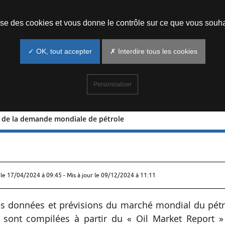
Prendre un rendez-vous
lise des cookies et vous donne le contrôle sur ce que vous souha
✓ OK, tout accepter
✗ Interdire tous les cookies
Personnaliser
et de la demande mondiale de pétrole
offre et de la demande mondiale de
 le
17/04/2024 à 09:45
- Mis à jour le 09/12/2024 à 11:11
es données et prévisions du marché mondial du pétr
 sont compilées à partir du « Oil Market Report »