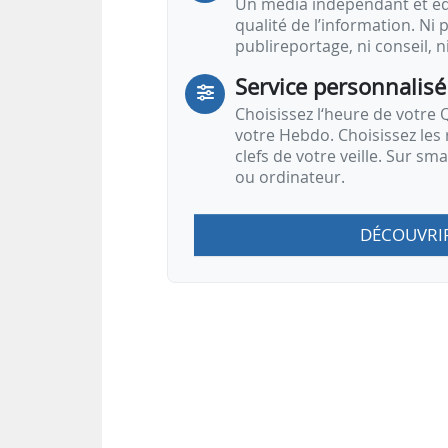
Un média indépendant et équ
Mise à jour : novembre 2024
qualité de l’information. Ni p
publireportage, ni conseil, n
Source(s) :
Agence internationale de l’énergie
Service personnalisé
Choisissez l‘heure de votre Q
Pétrole : projection de la demande
votre Hebdo. Choisissez les 
clefs de votre veille. Sur sm
ou ordinateur.
DÉCOUVRI
Note :
En Mb/j
Source(s) :
Agence
…