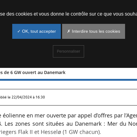
Prendre un rendez-vous
lise des cookies et vous donne le contrôle sur ce que vous souha
✓ OK, tout accepter
✗ Interdire tous les cookies
Personnaliser
fres de 6 GW ouvert au Danemark
l d’offres de 6 GW ouvert au Danemark
ublié le
22/04/2024 à 16:30
ie éolienne en mer ouverte par appel d’offres par l’Ag
24. Les zones sont situées au Danemark : Mer du Nor
Kriegers Flak II et Hesselø (1 GW chacun).