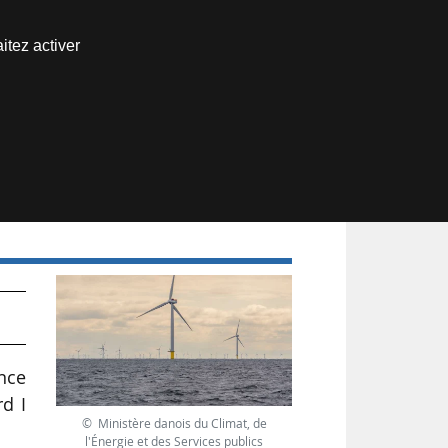
Nous joindre
itez activer
Espace abonné
ence
d I
© Ministère danois du Climat, de
l'Énergie et des Services publics