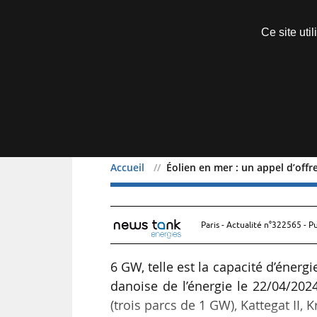
Découvrir sans engagement
Ce site uti
Menu
Accueil
Éolien en mer : un appel d’of
Éolien en mer : un appe
Paris - Actualité n°322565 - P
6 GW, telle est la capacité d’énerg
danoise de l’énergie le 22/04/20
(trois parcs de 1 GW), Kattegat II, 