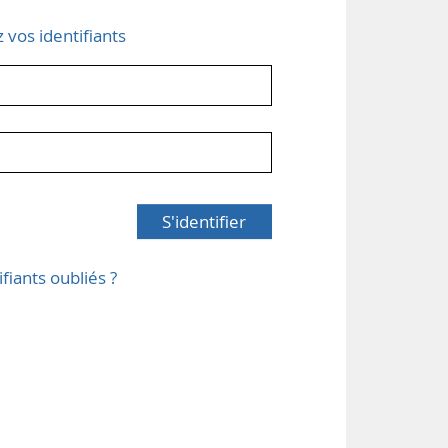
z vos identifiants
S'identifier
ifiants oubliés ?