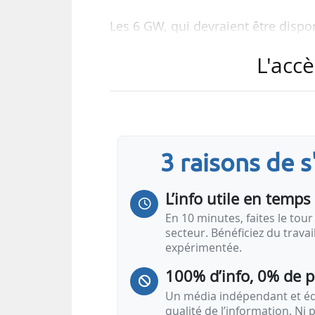
Les 6 GW, qui devraient être disp
paiements de concession périodiqu
L'accè
« Il s’agit du plus grand appel d’
indique l’Agence.
Les soumissionnaires retenus sont
3 raisons de 
d’installer une capacité éolienne 
de Hesselø, où la capacité totale e
L’info utile en temps 
« Si le march…
En 10 minutes, faites le tour 
secteur. Bénéficiez du trava
expérimentée.
100% d’info, 0% de 
Un média indépendant et équ
qualité de l’information. Ni p