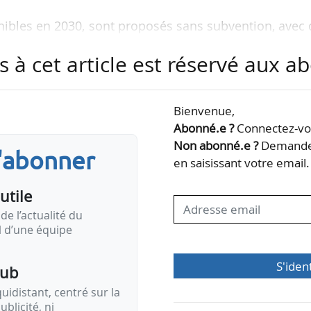
onibles en 2030, sont proposés sans subvention, avec
es et une copropriété de l’État à hauteur de 20 %.
s à cet article est réservé aux 
offres pour l’éolien en mer de l’histoire du Danemar
Bienvenue,
Abonné.e ?
Connectez-vou
 libres d’optimiser l’utilisation de la zone offshor
Non abonné.e ?
Demandez
s'abonner
supérieure à la capacité minimale de 1 GW, à l’excep
en saisissant votre email.
st plafonnée à 1,2 GW.
utile
de l’actualité du
il d’une équipe
S'iden
pub
idistant, centré sur la
ublicité, ni