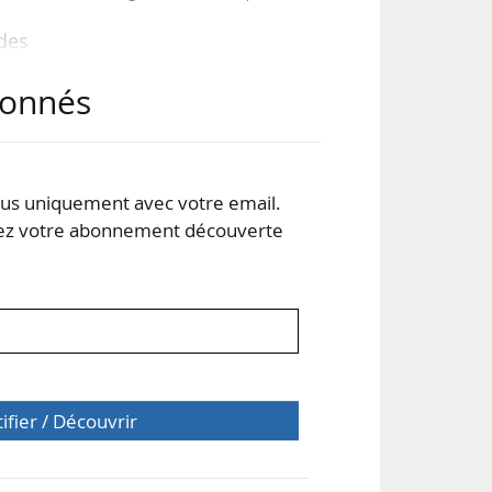
 des
abonnés
k »,
s uniquement avec votre email.
e et
 votre abonnement découverte
tion
tifier / Découvrir