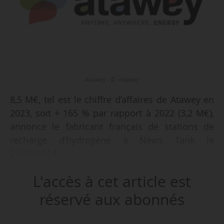
Atawey - © Atawey
8,5 M€, tel est le chiffre d’affaires de Atawey en
2023, soit + 165 % par rapport à 2022 (3,2 M€),
annonce le fabricant français de stations de
recharge d’hydrogène à News Tank le
25/04/2024.
L'accès à cet article est
La société vise un chiffre d’affaires de 22 M€
pour 2024, soit une multiplication par 2,6 par
réservé aux abonnés
rapport à 2023. Au 25/04/2024, 75 % de cet
objectif sont assurés via de nouvelles