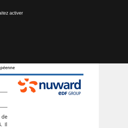
Nous joindre
itez activer
Espace abonné
ropéenne
 de
 Il