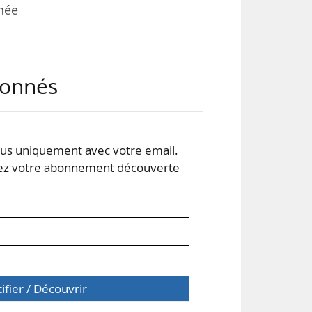
nnée
t à
abonnés
ire.
ion
d à
 les
s uniquement avec votre email.
 votre abonnement découverte
tifier / Découvrir