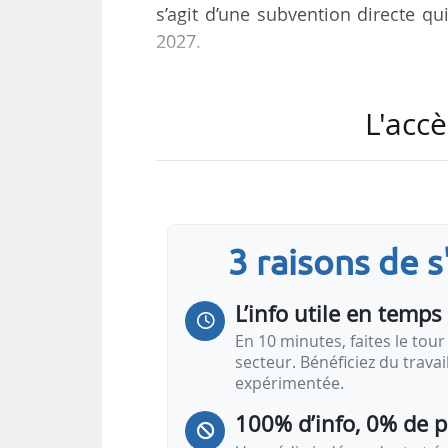
s’agit d’une subvention directe q
2027.
« La mesure aidera Nuward à di
L'accè
valider leur intégration au moyen
Nuward réalisera également des 
modulaire et à la production d
préparer les démonstrations de sû
autorités nationales de sûreté nu
3 raisons de 
Cette mesure a été évaluée par la
L’info utile en temps 
En 10 minutes, faites le tour 
secteur. Bénéficiez du trava
expérimentée.
100% d’info, 0% de 