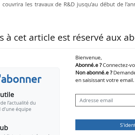
ui couvrira les travaux de R&D jusqu’au début de l’a
mensionner les modules et composants des SMR e
s à cet article est réservé aux 
 de simulateurs numériques et d’essais en laborato
études d’industrialisation relatives à la concept
e masse des SMR. Enfin, la mesure aidera Nuwar
Bienvenue,
reté requises en vue de l’approbation du projet par
Abonné.e ?
Connectez-vou
cléaire », indique la Commission européenne.
Non abonné.e ?
Demandez
s'abonner
en saisissant votre email.
…
utile
de l’actualité du
il d’une équipe
S'iden
pub