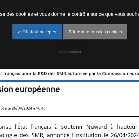
Prendre un rendez-vous
lise des cookies et vous donne le contrôle sur ce que vous souha
✓ OK, tout accepter
✗ Interdire tous les cookies
Personnaliser
tat français pour la R&D des SMR autorisée par la Commission eu
e l’État français pour la R&D des SMR
ssion européenne
ublié le
26/04/2024 à 16:45
ise l’État français à soutenir Nuward à hauteur
logie des SMR, annonce l’institution le 26/04/2024.