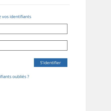
z vos identifiants
S'identifier
ifiants oubliés ?