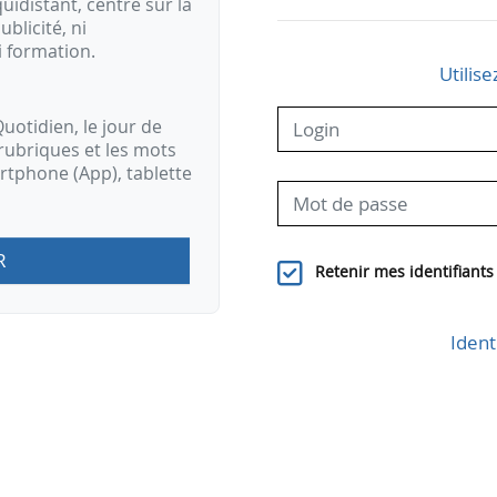
idistant, centré sur la
ublicité, ni
i formation.
Utilise
uotidien, le jour de
rubriques et les mots
artphone (App), tablette
R
Retenir mes identifiants
Ident