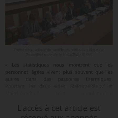
Comité d’évaluation et de contrôle des politiques publiques de
l’Assemblée nationale, le 30/05/2024 - © D.R.
« Les statistiques nous montrent que les
personnes âgées vivent plus souvent que les
autres dans des passoires thermiques.
Pourtant, les deux aides, MaPrimeRénov’ et
MaPrimeAdapt', sont complètement
cloisonnées », déclare Annie Vidal, députée
L'accès à cet article est
(Renaissance) de Seine-Maritime, lors de la
présentation du rapport d’information sur
réservé aux abonnés