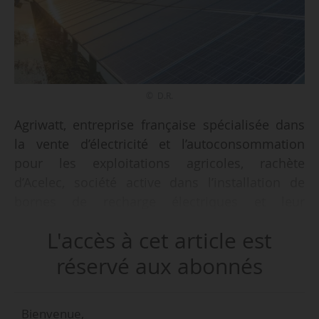
© D.R.
Agriwatt, entreprise française spécialisée dans
la vente d’électricité et l’autoconsommation
pour les exploitations agricoles, rachète
d’Acelec, société active dans l’installation de
bornes de recharge électriques et leur
maintenance ainsi que dans
L'accès à cet article est
l’autoconsommation et le développement de
photovoltaïque pour le tertiaire le 14/04/2024,
réservé aux abonnés
annonce Agriwatt le 03/06/2024.
Bienvenue,
Acelec opère dans le B2B, et travaille avec les