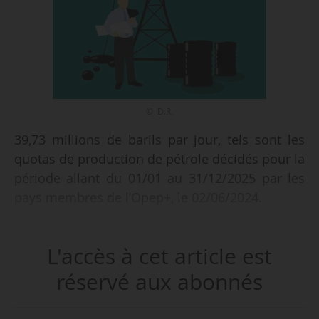
© D.R.
39,73 millions de barils par jour, tels sont les
quotas de production de pétrole décidés pour la
période allant du 01/01 au 31/12/2025 par les
pays membres de l’Opep+, le 02/06/2024.
Pour 2024, la production requise était
L'accès à cet article est
initialement fixée à 40,46 Mb/j, avant les
réductions volontaires décidées par plusieurs
réservé aux abonnés
pays et les accords de réduction fixés par
l’organisation. À noter que pour les 12 pays