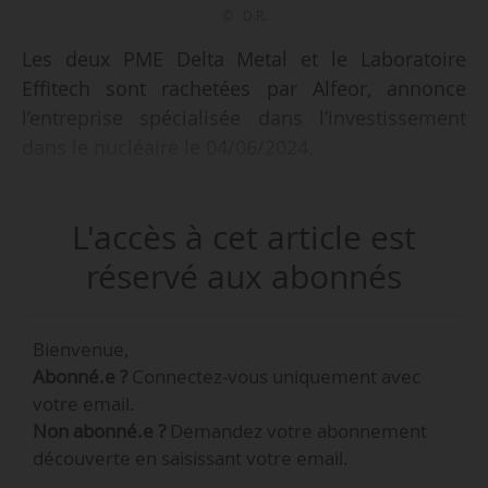
© D.R.
Les deux PME Delta Metal et le Laboratoire
Effitech sont rachetées par Alfeor, annonce
l’entreprise spécialisée dans l’investissement
dans le nucléaire le 04/06/2024.
Delta Metal fabrique des éléments de fixation
L'accès à cet article est
métallurgiques à hautes exigences. L’entreprise
est active dans les secteurs nucléaire,
réservé aux abonnés
ferroviaire et de l’armement.
Bienvenue,
Effitech est un laboratoire indépendant
Abonné.e ?
Connectez-vous uniquement avec
spécialisé dans les tests qualité, dont des
votre email.
contrôles destructifs et non destructifs sous
Non abonné.e ?
Demandez votre abonnement
certification Cofrac.
découverte en saisissant votre email.